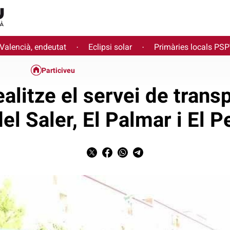
 Valencià, endeutat
Eclipsi solar
Primàries locals PS
·
·
Particiveu
alitze el servei de transp
el Saler, El Palmar i El P