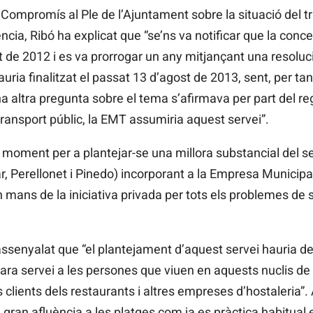
Compromís al Ple de l’Ajuntament sobre la situació del tr
ncia, Ribó ha explicat que “se’ns va notificar que la con
st de 2012 i es va prorrogar un any mitjançant una resolu
ria finalitzat el passat 13 d’agost de 2013, sent, per t
na altra pregunta sobre el tema s’afirmava per part del r
transport públic, la EMT assumiria aquest servei”.
 moment per a plantejar-se una millora substancial del se
r, Perellonet i Pinedo) incorporant a la Empresa Municipa
mans de la iniciativa privada per tots els problemes de se
senyalat que “el plantejament d’aquest servei hauria de
ara servei a les persones que viuen en aquests nuclis de p
ls clients dels restaurants i altres empreses d’hostaleria”.
 gran afluència a les platges com ja es pràctica habitual 