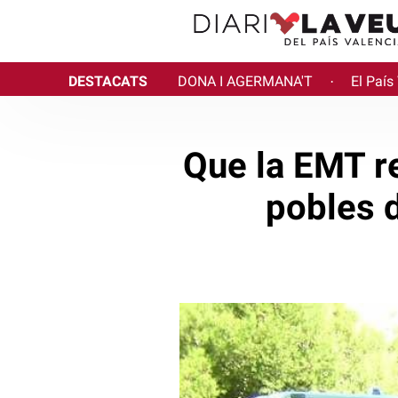
DESTACATS
DONA I AGERMANA'T
El País
·
Que la EMT re
pobles d