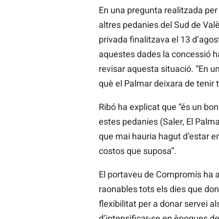
En una pregunta realitzada per 
altres pedanies del Sud de Valè
privada finalitzava el 13 d’ago
aquestes dades la concessió hau
revisar aquesta situació. “En u
què el Palmar deixara de tenir 
Ribó ha explicat que “és un bon
estes pedanies (Saler, El Palma
que mai hauria hagut d’estar en 
costos que suposa”.
El portaveu de Compromís ha as
raonables tots els dies que don
flexibilitat per a donar servei a
d’intensificar-se en èpoques de