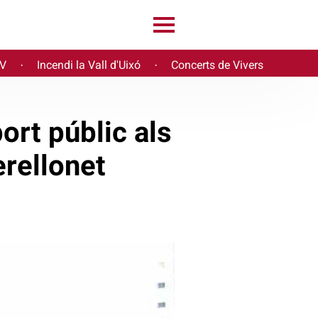
PV
Incendi la Vall d'Uixó
Concerts de Vivers
·
·
ort públic als
erellonet