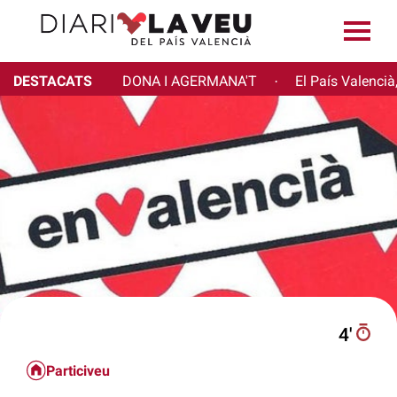
DESTACATS
DONA I AGERMANA'T
El País Valencià
·
4′
Particiveu