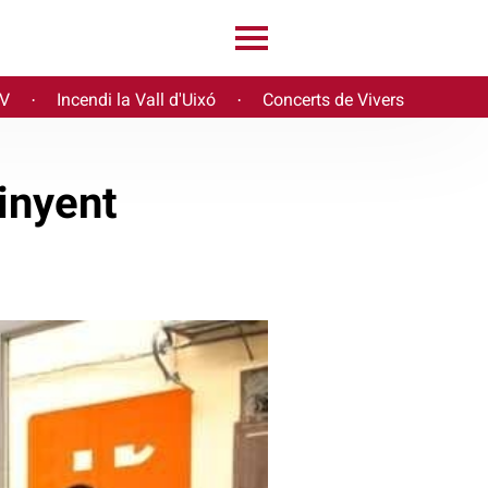
PV
Incendi la Vall d'Uixó
Concerts de Vivers
·
·
inyent