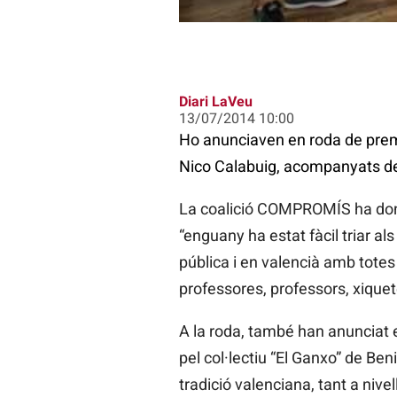
Diari LaVeu
13/07/2014 10:00
Ho anunciaven en roda de prems
Nico Calabuig, acompanyats d
La coalició COMPROMÍS ha donat
“enguany ha estat fàcil triar 
pública i en valencià amb tote
professores, professors, xiquete
A la roda, també han anunciat el
pel col·lectiu “El Ganxo” de Beni
tradició valenciana, tant a nive