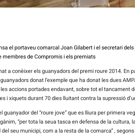
a el portaveu comarcal Joan Gilabert i el secretari de
e membres de Compromis i els premiats
 a conèixer els guanyadors del premi roure 2014. En pa
als guanyadors donat l’exemple que ha donat les dues AMP
s les accions portades endavant, sobre tot el tancament d
s i xiquets durant 70 dies lluitant contra la supressió d’u
 guanyador del “roure jove” que es lliura per primera vega
gànim, “per tota la seua tasca en defensa de la cultura, la 
ll del seu municipi, com a la resta de la comarca” , segon