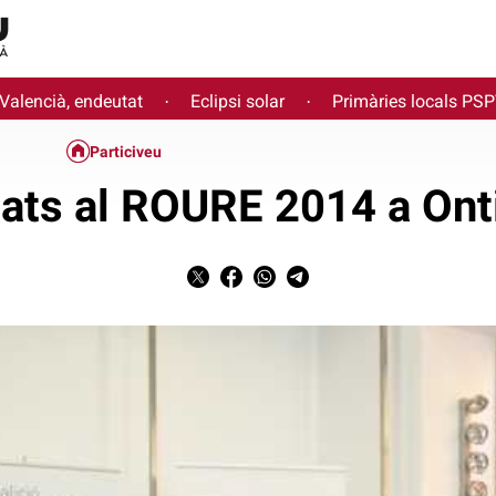
 Valencià, endeutat
Eclipsi solar
Primàries locals PS
·
·
Particiveu
ats al ROURE 2014 a Ont