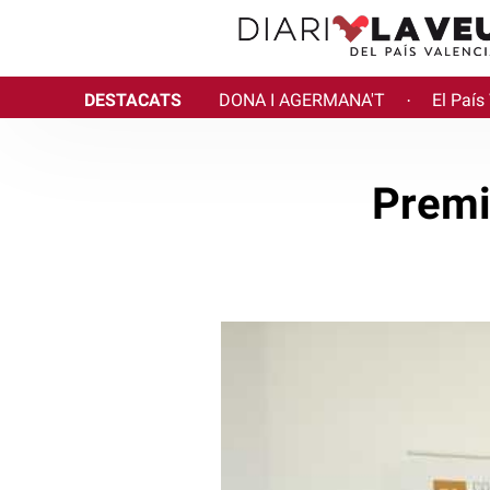
DESTACATS
DONA I AGERMANA'T
El País
·
Premi