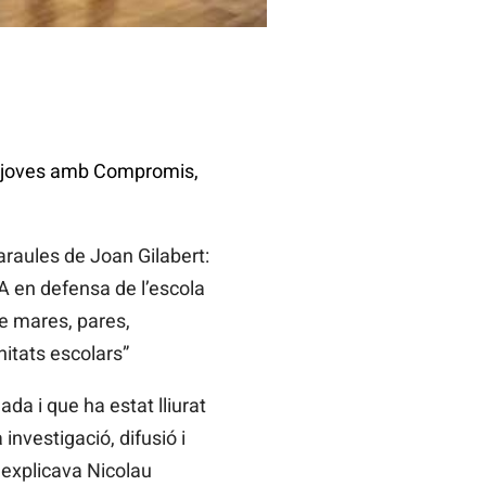
ls joves amb Compromis,
raules de Joan Gilabert:
A en defensa de l’escola
e mares, pares,
nitats escolars”
da i que ha estat lliurat
investigació, difusió i
s explicava Nicolau