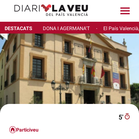
DESTACATS
DONA I AGERMANA'T
El País Valencià
·
5′
Particiveu