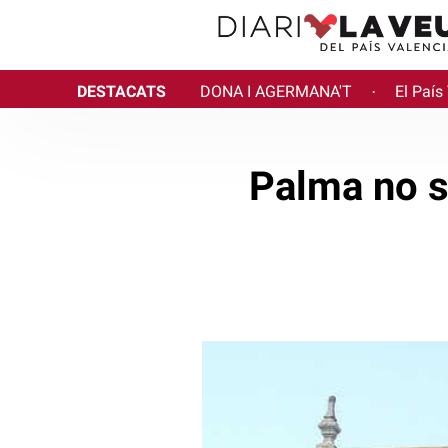
DESTACATS
DONA I AGERMANA'T
El País
·
Palma no s