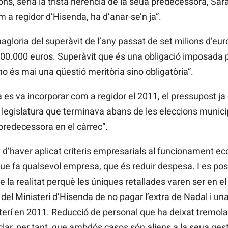
ons, seria la trista herència de la seua predecessora, Sar
m a regidor d’Hisenda, ha d’anar-se’n ja”.
gloria del superàvit de l’any passat de set milions d’euro
.000 euros. Superàvit que és una obligació imposada pe
no és mai una qüestió meritòria sino obligatòria”.
es va incorporar com a regidor el 2011, el pressupost ja
a legislatura que terminava abans de les eleccions munici
predecessora en el càrrec”.
’haver aplicat criteris empresarials al funcionament ec
ò que fa qualsevol empresa, que és reduir despesa. I es po
de la realitat perquè les úniques retallades varen ser en e
del Ministeri d’Hisenda de no pagar l’extra de Nadal i una r
erí en 2011. Reducció de personal que ha deixat tremolan
a clar, per tant, que ambdós casos són aliens a la seua gest