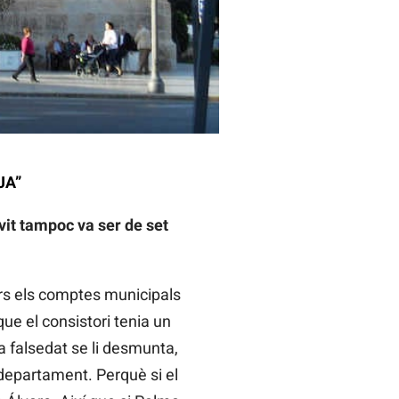
JA”
vit tampoc va ser de set
rs els comptes municipals
ue el consistori tenia un
a falsedat se li desmunta,
i departament. Perquè si el