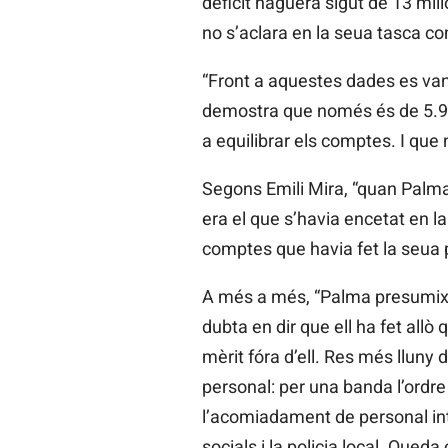
dèficit haguera sigut de 13 mili
no s’aclara en la seua tasca co
“Front a aquestes dades es vana
demostra que només és de 5.900
a equilibrar els comptes. I que 
Segons Emili Mira, “quan Palma 
era el que s’havia encetat en l
comptes que havia fet la seua 
A més a més, “Palma presumix d
dubta en dir que ell ha fet all
mèrit fóra d’ell. Res més lluny 
personal: per una banda l’ordre 
l’acomiadament de personal int
socials i la policia local. Qued