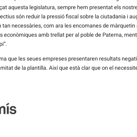
at aquesta legislatura, sempre hem presentat els nostr
bjectius són reduir la pressió fiscal sobre la ciutadania i 
ón tan necessàries, com ara les encomanes de màrquetin 
ons econòmiques amb trellat per al poble de Paterna, ment
i”.
Palma que les seues empreses presentaren resultats negati
tat de la plantilla. Així que està clar que on el necessiten