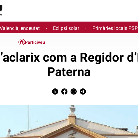
 Valencià, endeutat
Eclipsi solar
Primàries locals PS
·
·
Particiveu
’aclarix com a Regidor d
Paterna