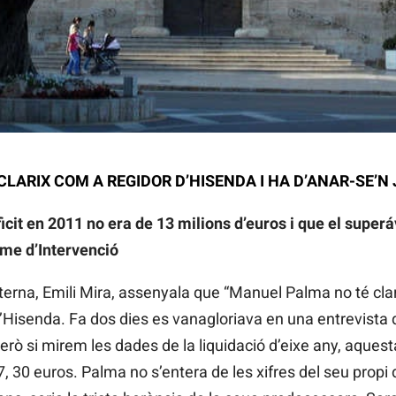
LARIX COM A REGIDOR D’HISENDA I HA D’ANAR-SE’N 
icit en 2011 no era de 13 milions d’euros i que el superá
rme d’Intervenció
erna, Emili Mira, assenyala que “Manuel Palma no té cla
 d’Hisenda. Fa dos dies es vanagloriava en una entrevista q
Però si mirem les dades de la liquidació d’eixe any, aquest
47, 30 euros. Palma no s’entera de les xifres del seu prop