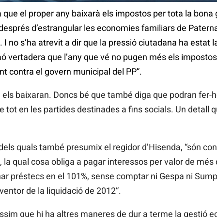
a que el proper any baixarà els impostos per tota la bona
, després d’estrangular les economies familiars de Paterna
. I no s’ha atrevit a dir que la pressió ciutadana ha estat 
raó vertadera que l’any que vé no pugen més els impostos: l
t contra el govern municipal del PP”.
 els baixaran. Doncs bé que també diga que podran fer-h
re tot en les partides destinades a fins socials. Un detall 
 dels quals també presumix el regidor d’Hisenda, “són con
la qual cosa obliga a pagar interessos per valor de més d
anar préstecs en el 101%, sense comptar ni Gespa ni Su
rventor de la liquidació de 2012”.
sim que hi ha altres maneres de dur a terme la gestió 