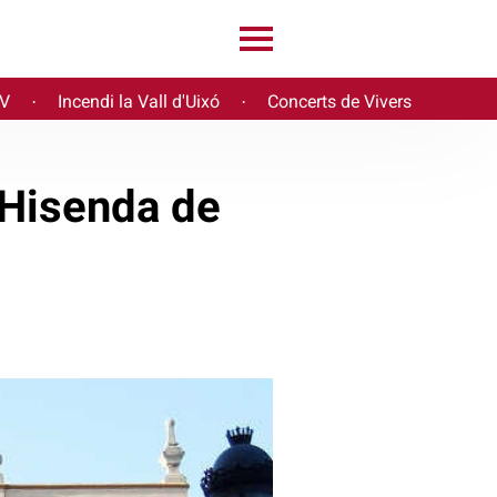
PV
Incendi la Vall d'Uixó
Concerts de Vivers
·
·
’Hisenda de