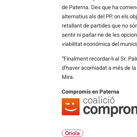
de Paterna. Des que ha començ
alternatius als del PP, on els o
retallant de partides que no s
sentir ni parlar-ne de les opci
viabilitat económica del municip
“Finalment recordar-li al Sr. 
d’haver acomiadat a més de la mi
Mira.
Compromís en Paterna
Oriola