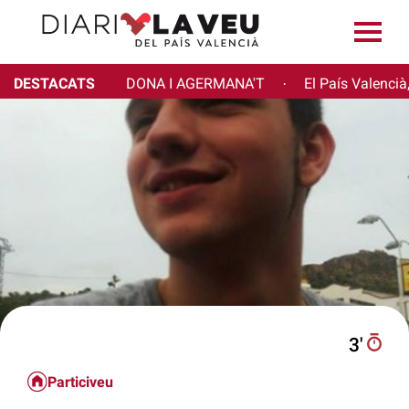
DESTACATS
DONA I AGERMANA'T
El País Valencià
·
3′
Particiveu