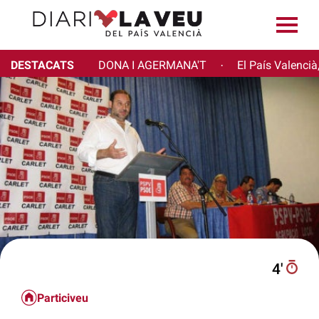
DESTACATS
DONA I AGERMANA'T
El País Valencià
·
4′
Particiveu