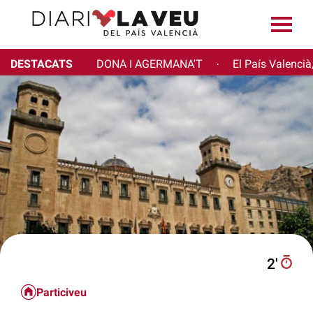
DESTACATS
DONA I AGERMANA'T
El País Valencià
·
2′
Particiveu