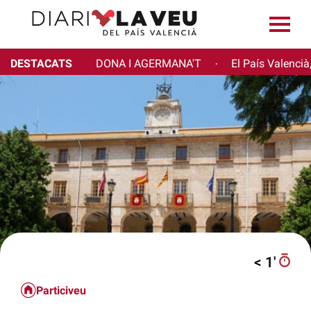
DESTACATS
DONA I AGERMANA'T
El País Valencià
·
< 1′
Particiveu