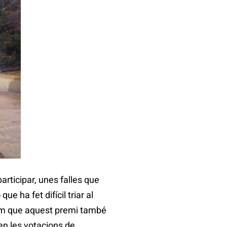
rticipar, unes falles que
e ha fet difícil triar al
erem que aquest premi també
en les votacions de