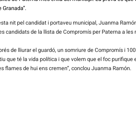
de Granada”.
à esta nit pel candidat i portaveu municipal, Juanma Ra
tres candidats de la llista de Compromís per Paterna a les
sprés de lliurar el guardó, un somriure de Compromís i 10
u que té la vida política i que volem que el foc purifique es
les flames de hui ens cremen”, conclou Juanma Ramón.