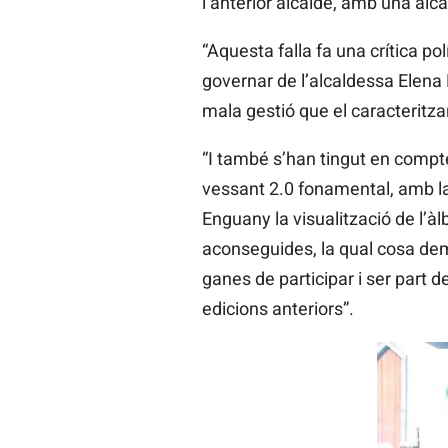
l’anterior alcalde, amb una al
“Aquesta falla fa una crítica p
governar de l’alcaldessa Elena M
mala gestió que el caracteritzar
“I també s’han tingut en compte
vessant 2.0 fonamental, amb la 
Enguany la visualització de l’à
aconseguides, la qual cosa demo
ganes de participar i ser part d
edicions anteriors”.