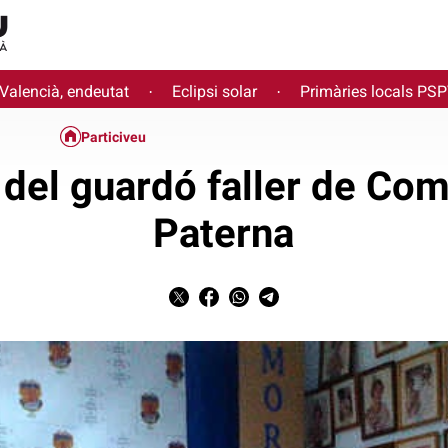
 Valencià, endeutat
Eclipsi solar
Primàries locals PS
·
·
Particiveu
 del guardó faller de Co
Paterna