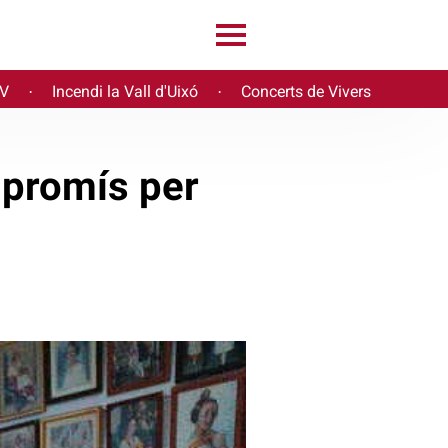
PV
Incendi la Vall d'Uixó
Concerts de Vivers
·
·
mpromís per