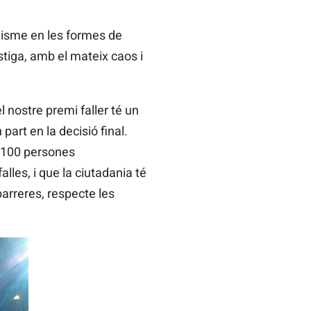
nuisme en les formes de
estiga, amb el mateix caos i
 nostre premi faller té un
art en la decisió final.
7.100 persones
lles, i que la ciutadania té
barreres, respecte les