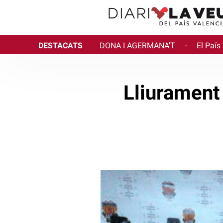
DESTACATS
DONA I AGERMANA'T
El País
·
Lliurament