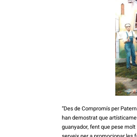
“Des de Compromís per Paterna d
han demostrat que artísticament 
guanyador, fent que pese molt 
serveix per a promocionar les f