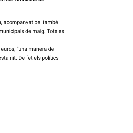
món, acompanyat pel també
 municipals de maig. Tots es
0 euros, “una manera de
ta nit. De fet els polítics