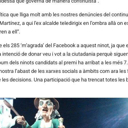
caldessa que governa de manera continuista”.
olítica que lliga molt amb les nostres denúncies del conti
artínez, a qui l’ex alcalde teledirigix en l’ombra allà on 
en a ell”.
 els 285 ‘m’agrada’ del Facebook a aquest ninot, ja que el
intenció de donar veu i vot a la ciutadania perquè siguen p
lbum dels ninots candidats al premi ha arribat a les més 
stra l’abast de les xarxes socials a àmbits com ara les fa
e les decisions. Una participació que ha trencat totes les 