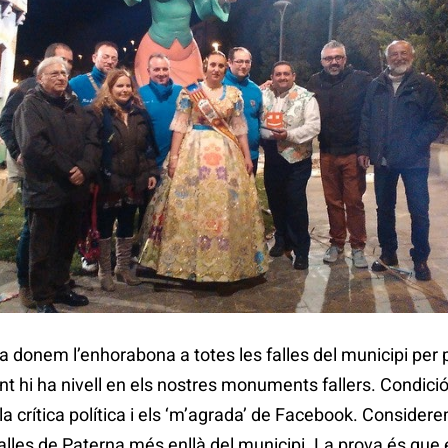
onem l’enhorabona a totes les falles del municipi per pa
hi ha nivell en els nostres monuments fallers. Condició qu
la crítica política i els ‘m’agrada’ de Facebook. Consid
alles de Paterna més enllà del municipi. La prova és que 