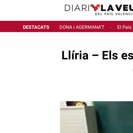
DESTACATS
DONA I AGERMANA'T
El País
·
Llíria – Els 