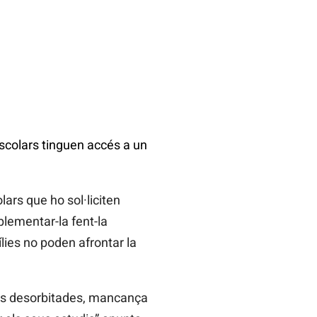
escolars tinguen accés a un
ars que ho sol·liciten
plementar-la fent-la
ílies no poden afrontar la
ratis desorbitades, mancança