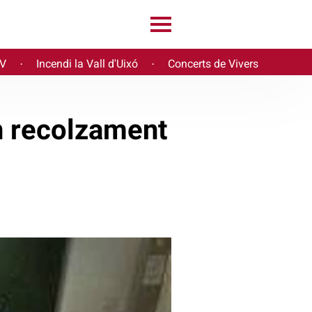
PV
Incendi la Vall d'Uixó
Concerts de Vivers
·
·
un recolzament
s