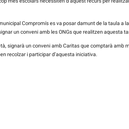
cop més escolars necessiten d’aquest recurs per realitza
municipal Compromís es va posar damunt de la taula a la
signar un conveni amb les ONGs que realitzen aquesta tasc
età, signarà un conveni amb Caritas que comptarà amb mes
n recolzar i participar d’aquesta iniciativa.