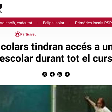
 Valencià, endeutat
Eclipsi solar
Primàries locals PS
·
·
Particiveu
escolars tindran accés a 
escolar durant tot el cur