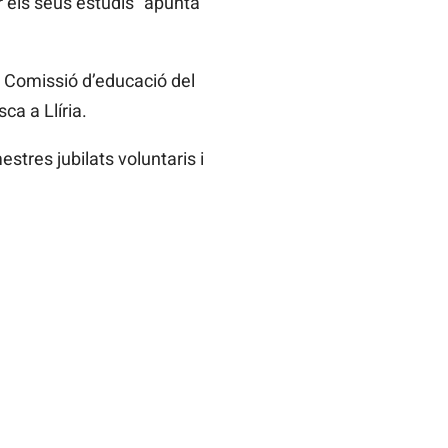
r els seus estudis” apunta
 Comissió d’educació del
a a Llíria.
tres jubilats voluntaris i