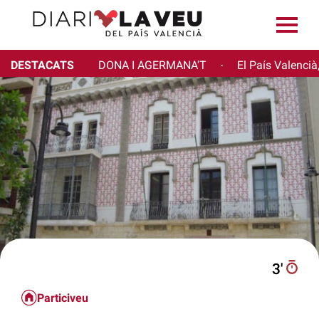
DESTACATS
DONA I AGERMANA'T
El País Valencià
·
3′
Particiveu