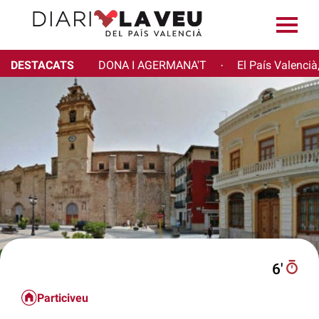
DESTACATS
DONA I AGERMANA'T
El País Valencià
·
6′
Particiveu