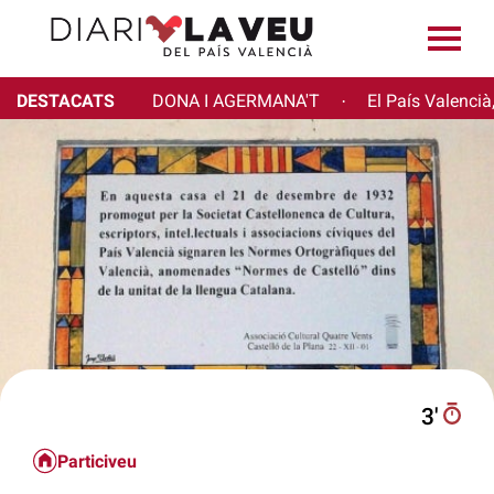
DESTACATS
DONA I AGERMANA'T
El País Valencià
·
3′
Particiveu