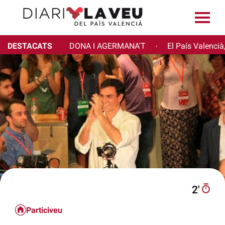
DESTACATS
DONA I AGERMANA'T
El País Valencià
·
2′
Particiveu