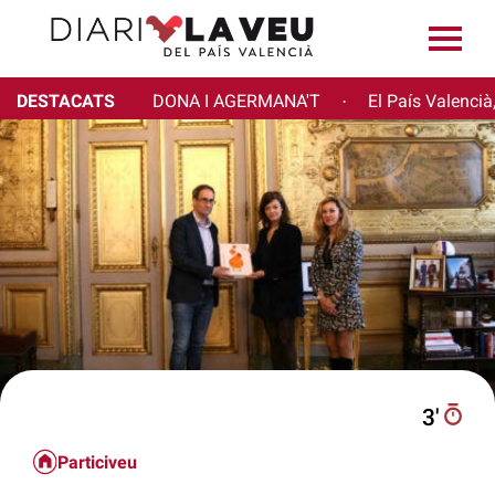
DESTACATS
DONA I AGERMANA'T
El País Valencià
·
3′
Particiveu