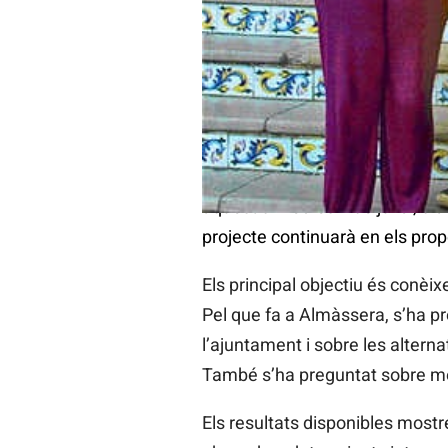
Entrega de les al•legacions a l’Aj
Diari LaVeu
16/07/2014 18:30
La gent de la CUP d’Almàssera 
aquest dimecres 9 de juliol, dia
projecte continuarà en els prop
Els principal objectiu és conèix
Pel que fa a Almàssera, s’ha pr
l’ajuntament i sobre les alterna
També s’ha preguntat sobre me
Els resultats disponibles most