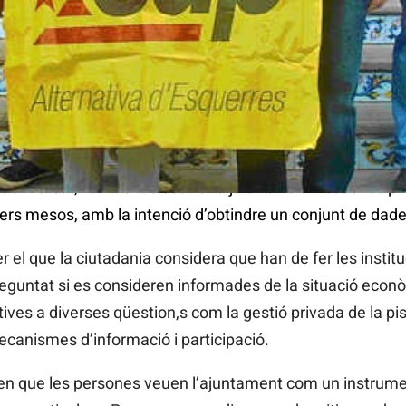
untament d’Almàssera
ha començat a fer enquestes a les veïnes i veïns d’Almà
 de mercat, i al final de setmana ja s’havia arribat a les 
ers mesos, amb la intenció d’obtindre un conjunt de dades
er el que la ciutadania considera que han de fer les insti
eguntat si es consideren informades de la situació econòm
tives a diverses qüestion,s com la gestió privada de la pi
canismes d’informació i participació.
ren que les persones veuen l’ajuntament com un instrumen