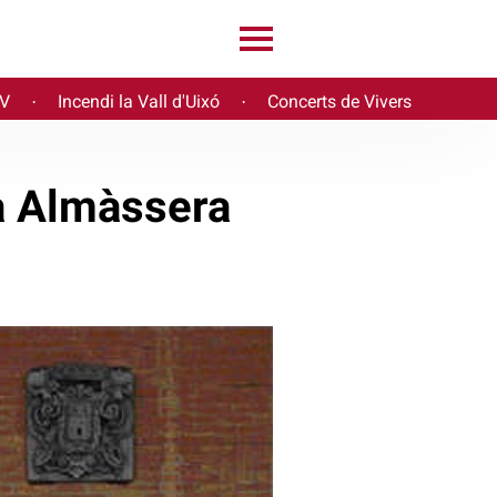
PV
Incendi la Vall d'Uixó
Concerts de Vivers
·
·
 a Almàssera