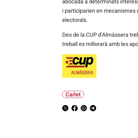
abocada a determinats interess
i participarien en mecanismes
electorals.
Des de la CUP d’Almàssera treb
treball es millorarà amb les ap
Carlet