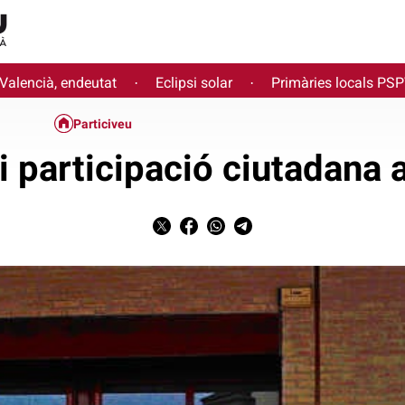
 Valencià, endeutat
Eclipsi solar
Primàries locals PS
·
·
Particiveu
i participació ciutadana