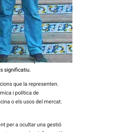
ssera. El treball començà
primeres 100 enquestes. El
 significatiu.
tucions que la representen.
ica i política de
scina o els usos del mercat.
t per a ocultar una gestió