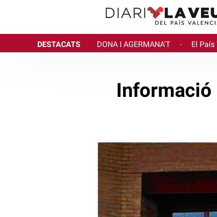
DESTACATS
DONA I AGERMANA'T
El País
·
Informació 