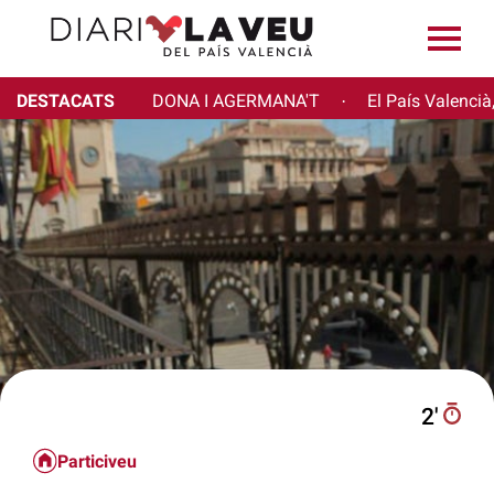
DESTACATS
DONA I AGERMANA'T
El País Valencià
·
2′
Particiveu