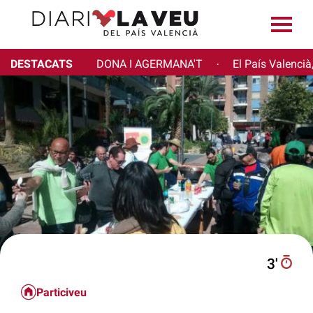
DESTACATS
DONA I AGERMANA'T
El País Valencià
·
3′
Particiveu