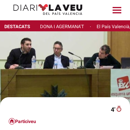
DESTACATS
DONA I AGERMANA'T
El País Valencià
·
4′
Particiveu