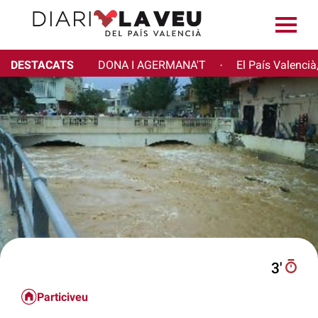
DESTACATS
DONA I AGERMANA'T
El País Valencià
·
3′
Particiveu