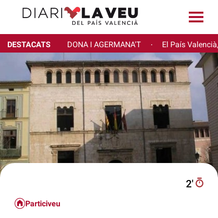
DESTACATS
DONA I AGERMANA'T
El País Valencià
·
2′
Particiveu