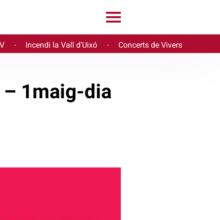
PV
Incendi la Vall d'Uixó
Concerts de Vivers
·
·
a – 1maig-dia