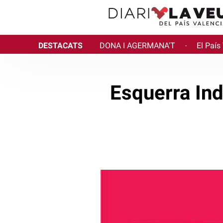
DESTACATS
DONA I AGERMANA'T
El País
·
Esquerra Ind