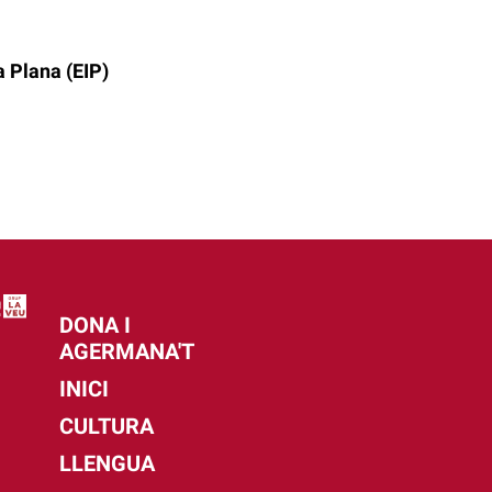
a Plana (EIP)
DONA I
AGERMANA'T
INICI
CULTURA
LLENGUA