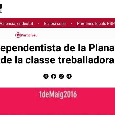
 Valencià, endeutat
Eclipsi solar
Primàries locals PS
·
·
Particiveu
ependentista de la Plan
de la classe treballadora