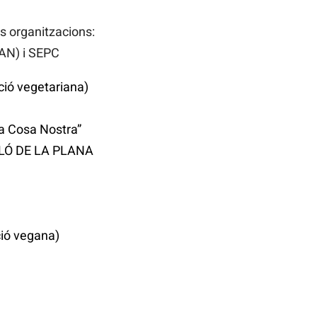
s organitzacions:
AN) i SEPC
ció vegetariana)
a Cosa Nostra”
ELLÓ DE LA PLANA
ció vegana)