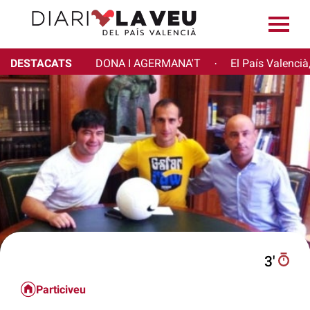
DESTACATS
DONA I AGERMANA'T
El País Valencià
·
3′
Particiveu