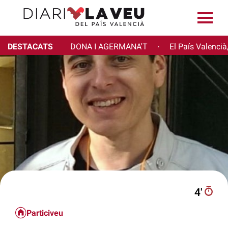
DESTACATS
DONA I AGERMANA'T
El País Valencià
·
4′
Particiveu