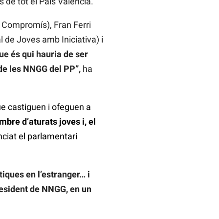
 de tot el País Valencià.
a Compromís), Fran Ferri
l de Joves amb Iniciativa) i
que és qui hauria de ser
u de les NNGG del PP”,
ha
ue castiguen i ofeguen a
ombre d’aturats joves i, el
nciat el parlamentari
tiques en l’estranger… i
resident de NNGG, en un