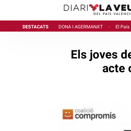
DESTACATS
DONA I AGERMANA'T
El País
·
Els joves 
acte 