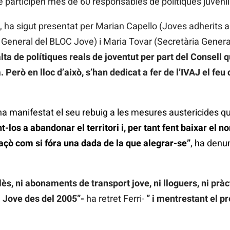
e participen més de 60 responsables de polítiques juvenils
da, ha sigut presentat per Marian Capello (Joves adherits 
ri General del BLOC Jove) i Maria Tovar (Secretària Genera
falta de polítiques reals de joventut per part del Consell 
Però en lloc d’això, s’han dedicat a fer de l’IVAJ el fe
 ha manifestat el seu rebuig a les mesures austericides q
t-los a abandonar el territori i, per tant fent baixar el n
’açò com si fóra una dada de la que alegrar-se”
, ha denu
s, ni abonaments de transport jove, ni lloguers, ni pràc
a Jove des del 2005”-
ha retret Ferri-
” i mentrestant el p