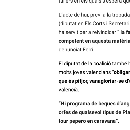
tallers en els quals s’espera qu
L’acte de hui, previ a la troba
(diputat en Els Corts i Secreta
ha servit per a reivindicar
” la 
competent en aquesta matèria. 
denunciat Ferri.
El diputat de la coalició també
molts joves valencians
“obligan
que és pitjor, vanagloriar-se d
valencià.
“Ni programa de beques d’anglè
orfes de qualsevol tipus de Pl
tour pepero en caravana”.