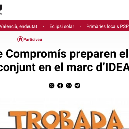
 Valencià, endeutat
Eclipsi solar
Primàries locals PS
·
·
Particiveu
de Compromís preparen el
conjunt en el marc d’ID