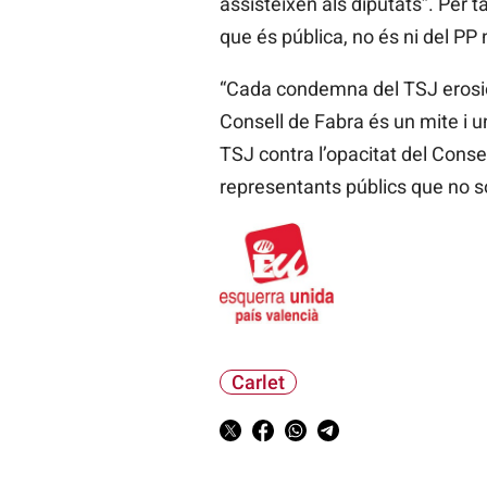
assisteixen als diputats”. Per 
que és pública, no és ni del PP 
“Cada condemna del TSJ erosio
Consell de Fabra és un mite i u
TSJ contra l’opacitat del Consel
representants públics que no só
Carlet