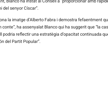
tant, Blanco ha instat al Consell a “proporcionar amb ra
ni del senyor Císcar”.
na la imatge d’Alberto Fabra i demostra fefaentment que
n conte”, ha assenyalat Blanco qui ha suggerit que “la c
l podria reflectir una estratègia d’opacitat continuada qu
n del Partit Popular”.