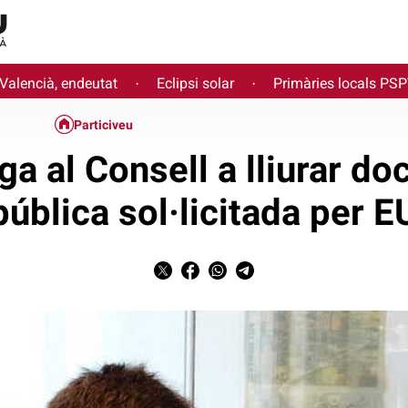
 Valencià, endeutat
Eclipsi solar
Primàries locals PS
·
·
Particiveu
iga al Consell a lliurar d
pública sol·licitada per E