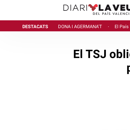
DESTACATS
DONA I AGERMANA'T
El País
·
El TSJ obl