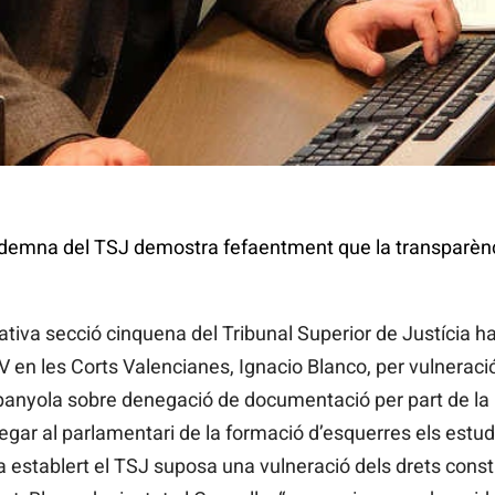
ndemna del TSJ demostra fefaentment que la transparènc
iva secció cinquena del Tribunal Superior de Justícia ha
V en les Corts Valencianes, Ignacio Blanco, per vulneraci
Espanyola sobre denegació de documentació per part de la
egar al parlamentari de la formació d’esquerres els estudi
ha establert el TSJ suposa una vulneració dels drets cons