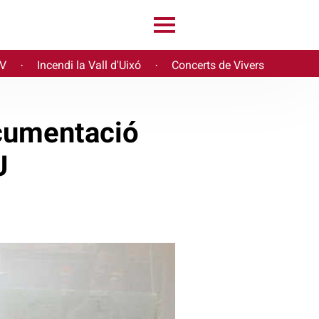
PV
Incendi la Vall d'Uixó
Concerts de Vivers
·
·
ocumentació
U