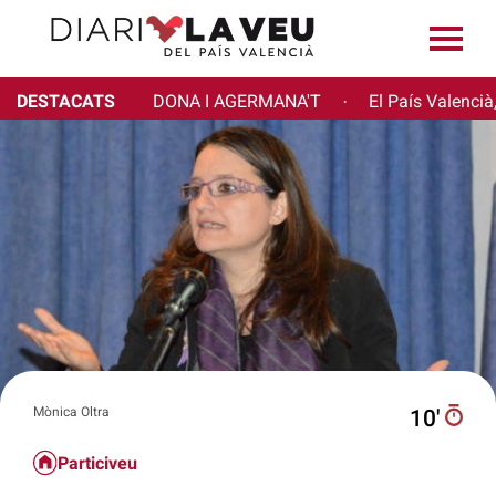
DESTACATS
DONA I AGERMANA'T
El País Valencià
·
Mònica Oltra
10′
Particiveu