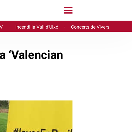
PV
Incendi la Vall d'Uixó
Concerts de Vivers
·
·
a ‘Valencian