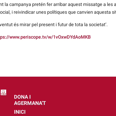
ament la campanya pretén fer arribar aquest missatge a les 
social, i reivindicar unes polítiques que canvien aquesta si
entut és mirar pel present i futur de tota la societat’.
tps://www.periscope.tv/w/1vOxwDYdAoMKB
DONA I
AGERMANA'T
INICI