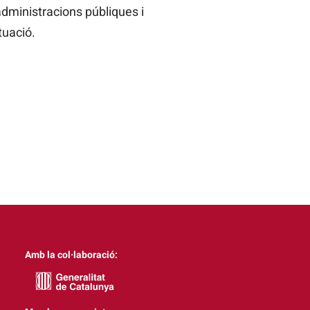
administracions públiques i
tuació.
Amb la col·laboració: