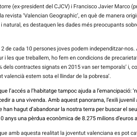
torre (ex-president del CJCV) i Francisco Javier Marco (
a revista ‘Valencian Geographic’, en què de manera origin
i natural, es destaquen les dades més preocupants sobre 
2 de cada 10 persones joves podem independitzar-nos. 
r i les que treballem, ho fem en condicions de precarietat
4% dels contractes signats en 2015 van ser temporals’ i, 
nt valencià estem sota el llindar de la pobresa’.
que l’accés a l’habitatge tampoc ajuda a l’emancipació: 
edir a una vivenda. Amb aquest panorama, l’exili juvenil
 han hagut d’abandonar la nostra terra per buscar el seu 
 anys una pèrdua econòmica de 8.275 milions d’euros al n
ue amb aquesta realitat la joventut valenciana es pot ca