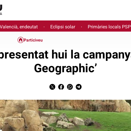
 Valencià, endeutat
Eclipsi solar
Primàries locals PS
·
·
Particiveu
presentat hui la campany
Geographic’