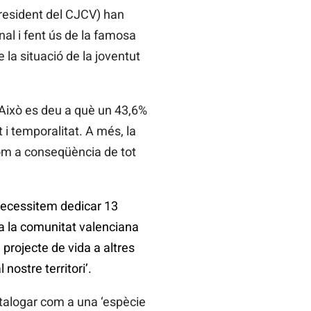
president del CJCV) han
al i fent ús de la famosa
la situació de la joventut
Això es deu a què un 43,6%
 i temporalitat. A més, la
com a conseqüència de tot
‘necessitem dedicar 13
 a la comunitat valenciana
projecte de vida a altres
ostre territori’.
talogar com a una ‘espècie