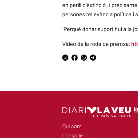
en perill d’extinció’, i precis
persones rellevància política i 
‘Perquè donar suport hui a la jov
Vídeo de la roda de premsa:
ht
Qui som
Contacte