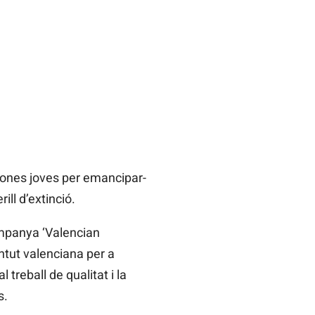
rsones joves per emancipar-
ll d’extinció.
ampanya ‘Valencian
ntut valenciana per a
treball de qualitat i la
s.