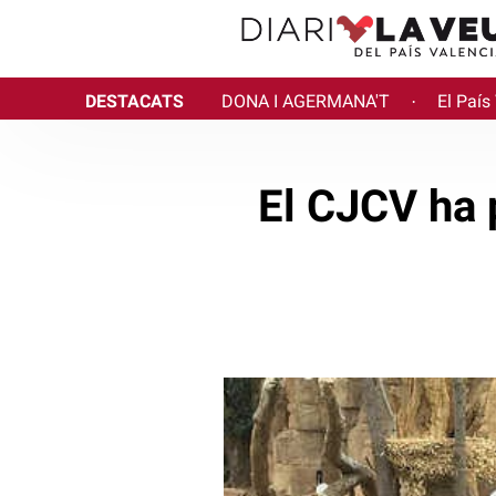
DESTACATS
DONA I AGERMANA'T
El País
·
El CJCV ha 