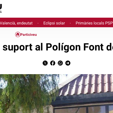
 Valencià, endeutat
Eclipsi solar
Primàries locals PS
·
·
Particiveu
suport al Polígon Font d