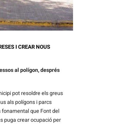
ESES I CREAR NOUS
essos al polígon, després
ipi pot resoldre els greus
s als polígons i parcs
És fonamental que Font del
es puga crear ocupació per