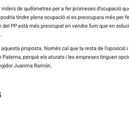
er milers de quilòmetres per a fer promeses d’ocupació q
a podria tindre plena ocupació si es preocupara més per fe
rn del PP està més preocupat en vendre fum que en soluc
.
questa proposta. Només cal que la resta de l’oposició i 
e Paterna, perquè els aturats i les empreses tinguen opcio
 regidor Juanma Ramón.