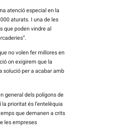
a atenció especial en la
00 aturats. I una de les
s que poden vindre al
rcaderies”.
ue no volen fer millores en
ció on exigirem que la
 a solució per a acabar amb
en general dels polígons de
 la prioritat és l’entelèquia
a temps que demanen a crits
que les empreses