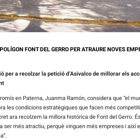
POLÍGON FONT DEL GERRO PER ATRAURE NOVES EMPR
er a recolzar la petició d’Asivalco de millorar els acc
nt
romís en Paterna, Juanma Ramón, considera que “el munic
ora les condicions estratègiques que facen més competitiu
ret ara recolzem la millora histórica de Font del Gerro. 
r a ser més atractiu, perquè vinguen més empreses i així 
a”.