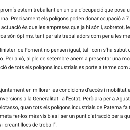
omís estem treballant en un pla d’ocupació que posa un
rna. Precisament els polígons poden donar ocupació a 7.0
ctuació és que les empreses que ja hi són i, sobretot, le
os són òptims, tant per als treballadors com per a les me
nisteri de Foment no pensen igual, tal i com s’ha sabut q
ro. Per això, al ple de setembre anem a presentar una mo
ció de tots els polígons industrials es porte a terme com
’Ajuntament en millorar les condicions d’accés i mobilitat 
inversions a la Generalitat i a l’Estat. Però ara per a Agustí
elotasso, quan tots els polígons industrials de Paterna f
eta fer-los més visibles i ser un punt d’atracció per a 
i creant llocs de treball”.