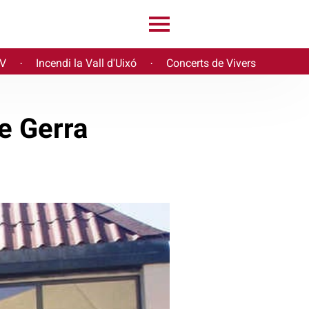
PV
Incendi la Vall d'Uixó
Concerts de Vivers
·
·
e Gerra