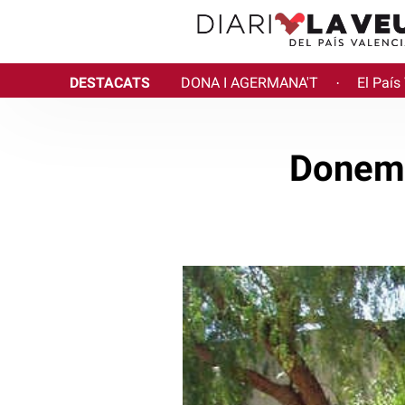
DESTACATS
DONA I AGERMANA'T
El País
·
Donem 