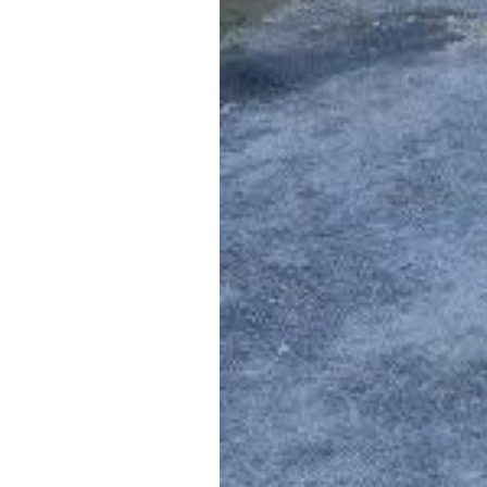
Diari LaVeu
10/03/2015 19:30
Compromís arreplega les queixe
Dos imatges més il·lustren la pe
Compromís per Dénia continua a
estat i la perillositat dels cam
sobretot en els laterals, una di
Les fotos que adjuntem il·lustre