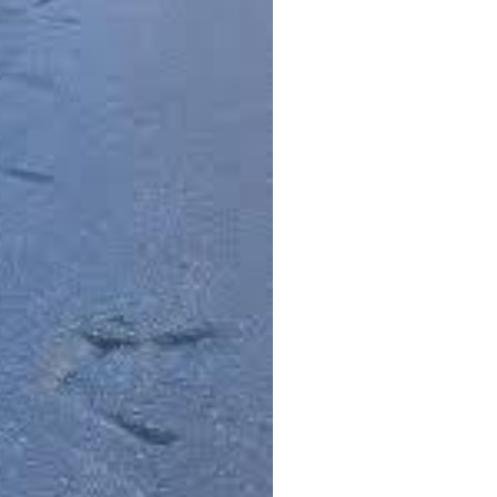
ona del Montgó
tgó, que es queixen pel mal
e presenten deficiències,
cicletes.
ferents.