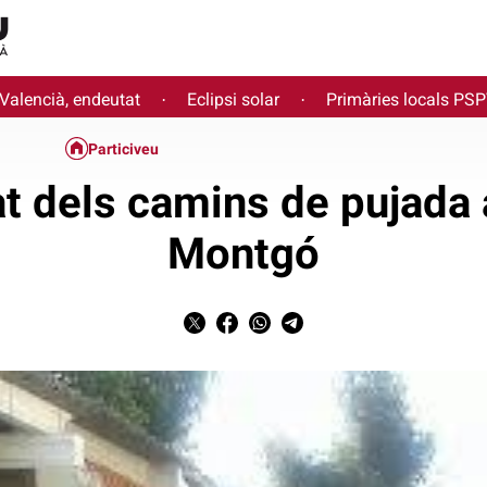
 Valencià, endeutat
Eclipsi solar
Primàries locals PS
·
·
Particiveu
t dels camins de pujada 
Montgó