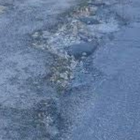
s dels veïns pel mal estat dels camins de pujada a la z
rillositat de les carreteres
rreplegant les denúncies dels veïns de la zona del Mon
ins i carreteres. En aquest cas es tracta de dos camins qu
ficultat que pot provocar accidents, sobretot en motos i bi
n la perillositat del camí alt Dénia-Xàbia, en dos punts di