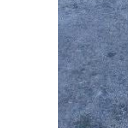
Compromís vol seguir avisant l’e
circulació.