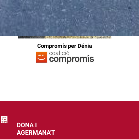
Compromís per Dénia
DONA I
AGERMANA'T