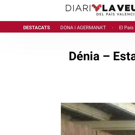
DESTACATS
DONA I AGERMANA'T
El País
·
Dénia – Esta