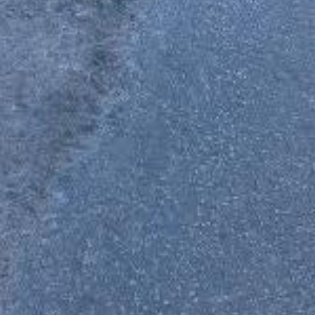
quip de govern del PP d’aquesta perillositat i alerta del p