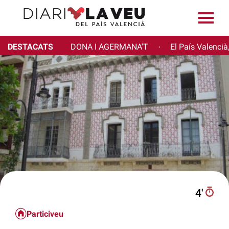
DESTACATS
DONA I AGERMANA'T
El País Valencià
·
4′
Particiveu