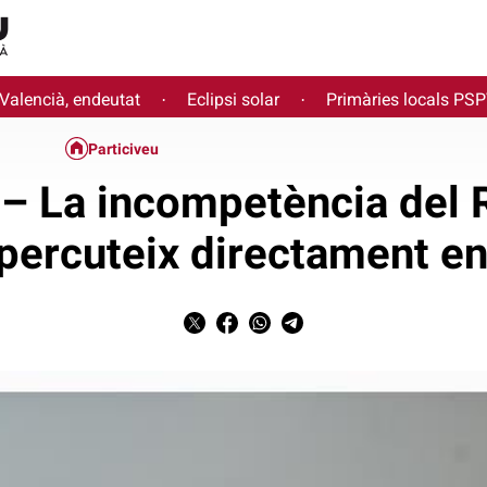
 Valencià, endeutat
Eclipsi solar
Primàries locals PS
·
·
Particiveu
t – La incompetència del 
percuteix directament en