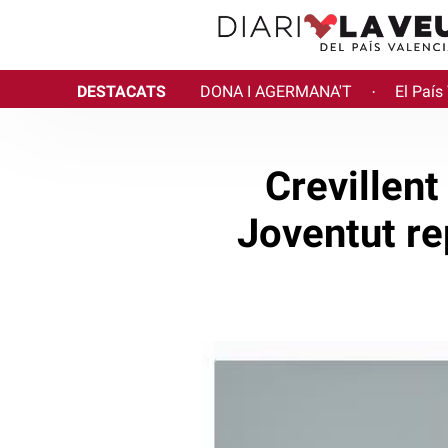
DESTACATS
DONA I AGERMANA'T
El País
·
Crevillen
Joventut re