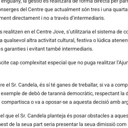
’enguany, la gestió es realitzarà de forma directa per par
nserges del Centre que actualment són tres i una quarta
ament directament i no a través d’intermediaris.
es realitzen en el Centre Jove, s’utilitzaria el sistema de 
qualsevol altra activitat cultural, festiva o lúdica atene
s garanties i evitant també intermediaris.
ite cap complexitat especial que no puga realitzar l’Aju
 el Sr. Candela, és sí té ganes de treballar, si va a comp
r exemple de debò de tarannà democràtic, respectant la d
 compartisca o va a oposar-se a aquesta decisió amb arg
el que el Sr. Candela planteja és posar obstacles a aquest
st de la seua part seria presentar la seua dimissió com 