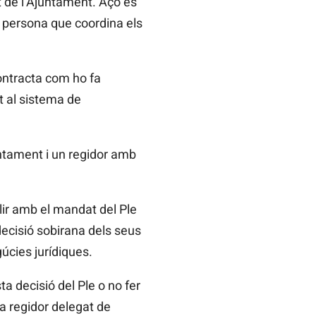
t de l’Ajuntament. Açò es
 persona que coordina els
contracta com ho fa
nt al sistema de
ntament i un regidor amb
lir amb el mandat del Ple
ecisió sobirana dels seus
úcies jurídiques.
a decisió del Ple o no fer
a regidor delegat de