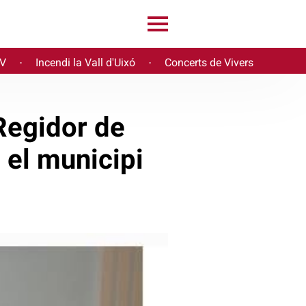
PV
Incendi la Vall d'Uixó
Concerts de Vivers
·
·
Regidor de
 el municipi