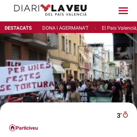
DESTACATS
DONA I AGERMANA'T
El País Valencià
·
3′
Particiveu