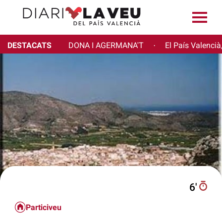
DESTACATS
DONA I AGERMANA'T
El País Valencià
·
6′
Particiveu