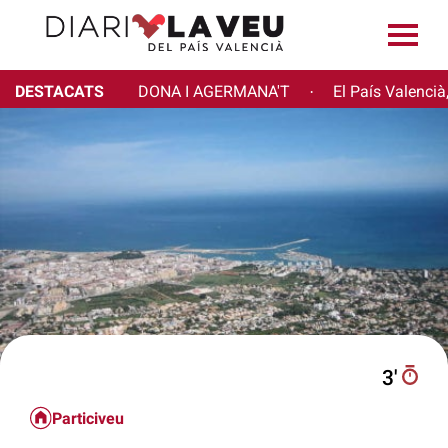
DESTACATS
DONA I AGERMANA'T
El País Valencià
·
3′
Particiveu