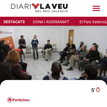
DESTACATS
DONA I AGERMANA'T
El País Valencià
·
5′
Particiveu