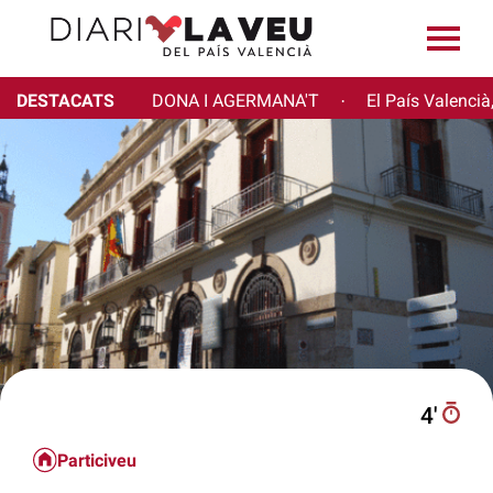
DESTACATS
DONA I AGERMANA'T
El País Valencià
·
4′
Particiveu