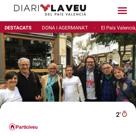
DESTACATS
DONA I AGERMANA'T
El País Valencià
·
2′
Particiveu