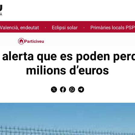
 Valencià, endeutat
Eclipsi solar
Primàries locals PS
·
·
Particiveu
lerta que es poden perd
milions d’euros