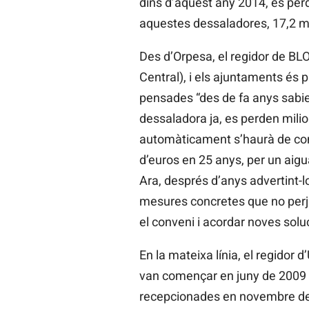
dins d’aquest any 2014, es perd
aquestes dessaladores, 17,2 mi
Des d’Orpesa, el regidor de B
Central), i els ajuntaments és 
pensades “des de fa anys sabie
dessaladora ja, es perden milio
automàticament s’haurà de com
d’euros en 25 anys, per un aig
Ara, després d’anys advertint-l
mesures concretes que no perjud
el conveni i acordar noves soluc
En la mateixa línia, el regidor
van començar en juny de 2009 i 
recepcionades en novembre de 2