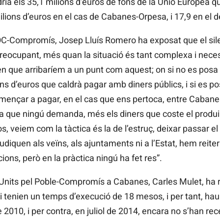
ria els 35,1 milions d’euros de fons de la Unió Europea qu
lions d’euros en el cas de Cabanes-Orpesa, i 17,9 en el 
LOC-Compromís, Josep Lluís Romero ha exposat que el si
preocupant, més quan la situació és tant complexa i necess
n que arribaríem a un punt com aquest; on si no es posa
ns d’euros que caldrà pagar amb diners públics, i si es 
ençar a pagar, en el cas que ens pertoca, entre Cabanes
ua que ningú demanda, més els diners que coste el produ
os, veiem com la tàctica és la de l’estruç, deixar passar e
iquen als veïns, als ajuntaments ni a l’Estat, hem reitera
ions, però en la pràctica ningú ha fet res”.
 d’Units pel Poble-Compromís a Cabanes, Carles Mulet, ha 
tenien un temps d’execució de 18 mesos, i per tant, haurie
010, i per contra, en juliol de 2014, encara no s’han re