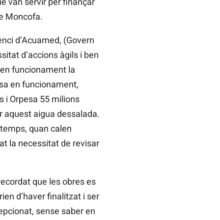
e van servir per finançar
de Moncofa.
lenci d’Acuamed, (Govern
itat d’accions àgils i ben
 en funcionament la
posa en funcionament,
 i Orpesa 55 milions
ir aquest aigua dessalada.
l temps, quan calen
t la necessitat de revisar
recordat que les obres es
n d’haver finalitzat i ser
cepcionat, sense saber en