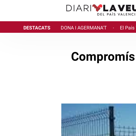
DESTACATS
DONA I AGERMANA'T
El País
·
Compromís a