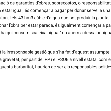
mació de garanties d’obres, sobrecostos, o responsabilitat
a estar igual, és començar a pagar per donar servei a una
an, i els 43 hm3 cúbic d’aigua que pot produir la planta, 
nar l’obra per estar parada, és igualment començar a pagar
 ha qui consumisca eixa aigua “ no anem a dessalar aigua 
la irresponsable gestió que s’ha fet d’aquest assumpte, p
la gravetat, per part del PP i el PSOE a nivell estatal com 
questa barbaritat, haurien de ser els responsables polítics