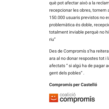
què pot afectar això a la recla
recepcionar les obres, tornem 
150.000 usuaris previstos no est
problemàtica és doble, recepcio
totalment inviable perquè no hi
riu”
Des de Compromís s’ha reiterat 
ara al no donar respostes tot i 
afectats “ si algú ha de pagar a
gent dels pobles” .
Compromís per Castelló