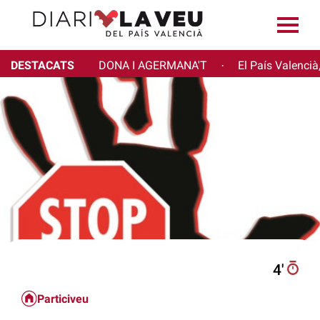
DESTACATS
DONA I AGERMANA'T
El País Valencià
·
4′
Particiveu