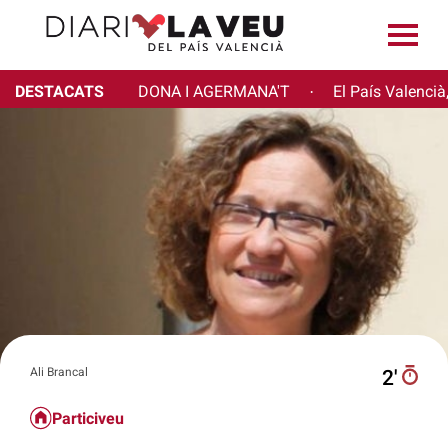
DESTACATS
DONA I AGERMANA'T
El País Valencià
·
Ali Brancal
2′
Particiveu