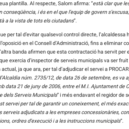
ua plantilla. Al respecte, Salom afirma: “
està clar que le
n conseqüència, i és en el que l’equip de govern s’excusa
tà a la vista de tots els ciutadans
”.
per tal d’evitar qualsevol control directe, l’alcaldessa 
 l’oposició en el Consell d’Administració, fins a eliminar
’altra banda afirmen que esta contractació ha servit per 
e exercia d’inspector de serveis municipals va ser fruit 
actual, ja que ara, per tal d’adjudicar el servei a PROC
’Alcaldia núm. 2735/12, de data 26 de setembre, es va ap
mb data 21 de juny de 2006, entre el M.I. Ajuntament de Ca
 de dels Serveis Municipals
” i més endavant el regidor de 
t servei
per tal
de garantir un
coneixement
, el més
exac
s
serveis
adjudicats a les
empreses
concessionàries, cont
ions, ordres d’execució i a les instruccions municipals
”.