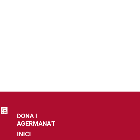
DONA I
AGERMANA'T
INICI