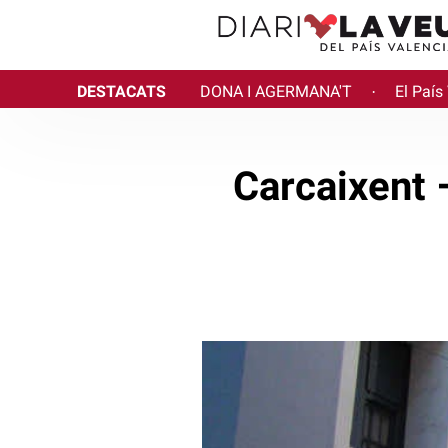
DESTACATS
DONA I AGERMANA'T
El País
·
Carcaixent 