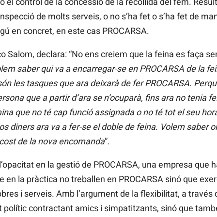
l control de la concessió de la recollida del fem. Resulta
nspecció de molts serveis, o no s’ha fet o s’ha fet de maner
 algú en concret, en este cas PROCARSA.
 Salom, declara: “No ens creiem que la feina es faça se
lem saber qui va a encarregar-se en PROCARSA de la fei
es són les tasques que ara deixarà de fer PROCARSA. Perqu
ersona que a partir d’ara se n’ocuparà, fins ara no tenia fe
 que no té cap funció assignada o no té tot el seu horar
 diners ara va a fer-se el doble de feina. Volem saber on
cost de la nova encomanda
”.
’opacitat en la gestió de PROCARSA, una empresa que ha s
que en la pràctica no treballen en PROCARSA sinó que e
bres i serveis. Amb l’argument de la flexibilitat, a trav
it polític contractant amics i simpatitzants, sinó que tamb