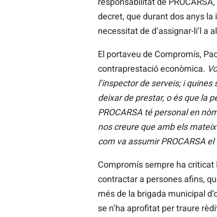
responsabilitat de PROCARSA, o e
decret, que durant dos anys la i
necessitat de d’assignar-li’l a
El portaveu de Compromís, Paco
contraprestació econòmica.
Vo
l’inspector de serveis; i quin
deixar de prestar, o és que la p
PROCARSA té personal en nòmina
nos creure que amb els mateixos
com va assumir PROCARSA el 
Compromís sempre ha criticat l
contractar a persones afins, 
més de la brigada municipal d’o
se n’ha aprofitat per traure rèd