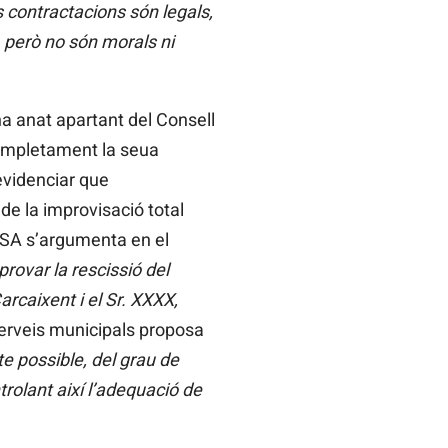
s contractacions són legals,
, però no són morals ni
ha anat apartant del Consell
 completament la seua
evidenciar que
de la improvisació total
ARSA s’argumenta en el
rovar la rescissió del
rcaixent i el Sr. XXXX,
serveis municipals proposa
te
possible
,
del grau
de
rolant així l’adequació de