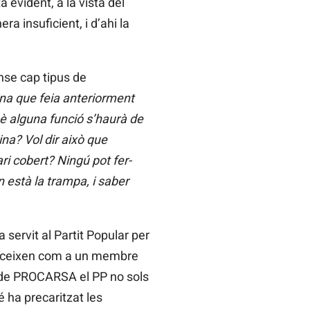
 evident, a la vista del
a insuficient, i d’ahi la
nse cap tipus de
na que feia anteriorment
è alguna funció s’haurà de
ina? Vol dir això que
i cobert? Ningú pot fer-
 està la trampa, i saber
ervit al Partit Popular per
xerceixen com a un membre
és de PROCARSA el PP no sols
é ha precaritzat les