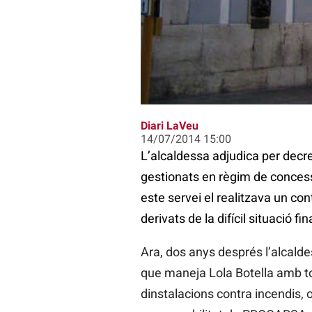
Ajuntament edifici
Diari LaVeu
14/07/2014 15:00
L’alcaldessa adjudica per decr
gestionats en règim de concessi
este servei el realitzava un con
derivats de la difícil situació f
Ara, dos anys després l’alcald
que maneja Lola Botella amb to
dinstalacions contra incendis, o