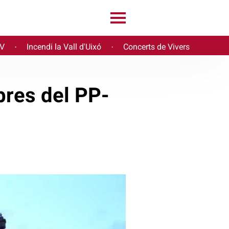
PV
Incendi la Vall d'Uixó
Concerts de Vivers
·
·
bres del PP-