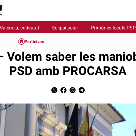
 Valencià, endeutat
Eclipsi solar
Primàries locals PS
·
·
Particiveu
– Volem saber les manio
PSD amb PROCARSA