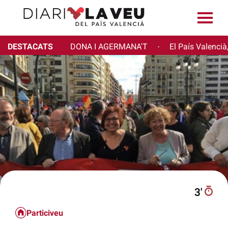
DESTACATS
DONA I AGERMANA'T
El País Valencià
·
3′
Particiveu