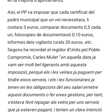
en la majoria d’ajuntaments.
Així, el PP va imposar que cada certificat del
padró municipal que un veí necessitara, li
costara 3 euros, comparar documents 0,5 cada
un, fotocopies de documentació 0,10 euros,
informes dels vigilants rurals 20 euros..etc.
Segons ha recordat el regidor d’Units pel Poble-
Compromís, Carles Mulet “
en aquella data ja
vam ser molt bel·ligerants amb aquesta
imposició, perquè els i les veïnes ja paguem per
tindre eixos serveis, i els i les funcionàries ja
tenen en les obligacions del seu salari emetre
aquest documents o fer eixes gestions, per tant,
s’estava fent repagar als veïns per uns serveis
que ja estaven pagant, i tenien un clara intenció