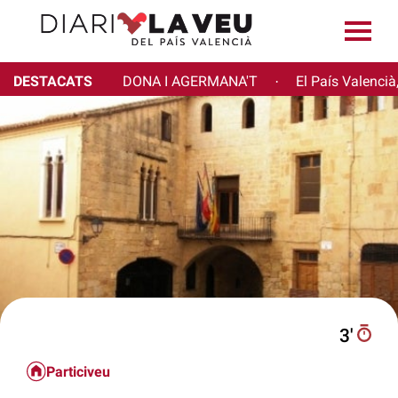
DESTACATS
DONA I AGERMANA'T
El País Valencià
·
3′
Particiveu