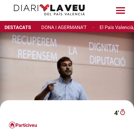
DESTACATS
DONA I AGERMANA'T
El País Valencià
·
4′
Particiveu