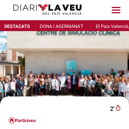
DESTACATS
DONA I AGERMANA'T
El País Valencià
·
2′
Particiveu