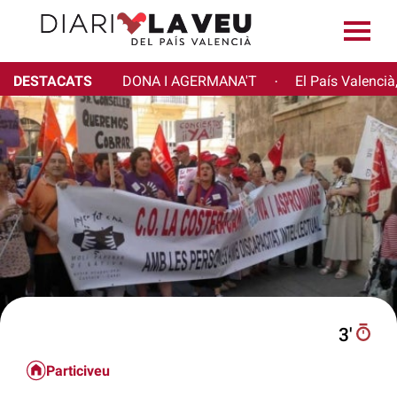
DESTACATS
DONA I AGERMANA'T
El País Valencià
·
3′
Particiveu