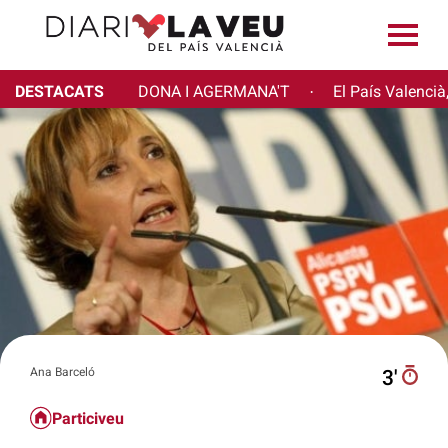
DESTACATS
DONA I AGERMANA'T
El País Valencià
·
Ana Barceló
3′
Particiveu