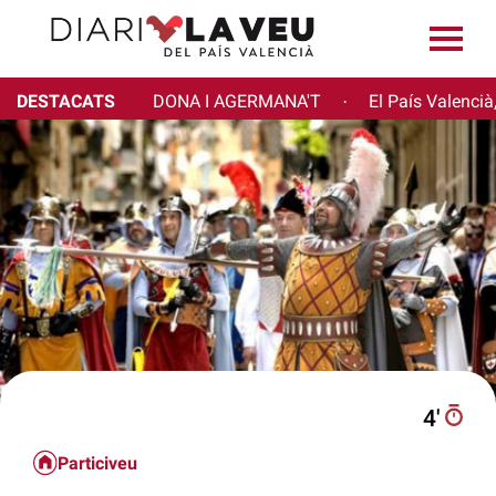
DESTACATS
DONA I AGERMANA'T
El País Valencià
·
4′
Particiveu