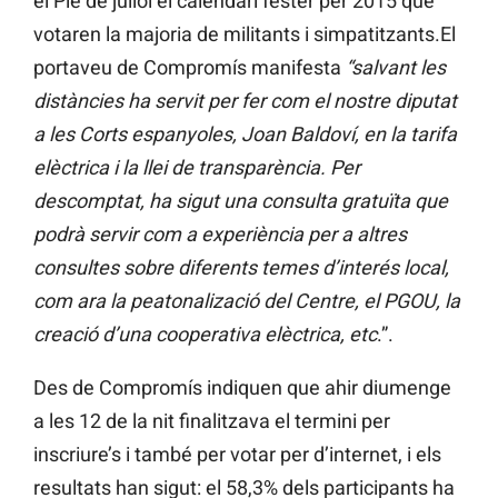
el Ple de juliol el calendari fester per 2015 que
votaren la majoria de militants i simpatitzants.El
portaveu de Compromís manifesta
“salvant les
distàncies ha servit per fer com el nostre diputat
a les Corts espanyoles, Joan Baldoví, en la tarifa
elèctrica i la llei de transparència. Per
descomptat, ha sigut una consulta gratuïta que
podrà servir com a experiència per a altres
consultes sobre diferents temes d’interés local,
com ara la peatonalizació del Centre, el PGOU, la
creació d’una cooperativa elèctrica, etc
.”.
Des de Compromís indiquen que ahir diumenge
a les 12 de la nit finalitzava el termini per
inscriure’s i també per votar per d’internet, i els
resultats han sigut: el 58,3% dels participants ha